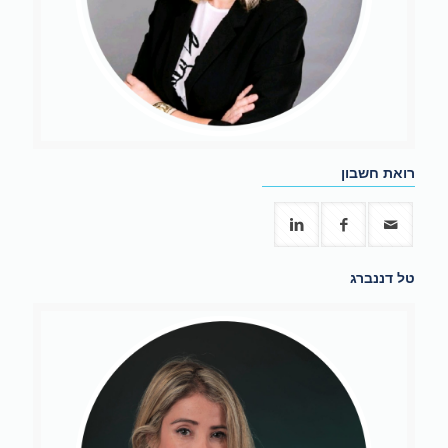
רואת חשבון
טל דננברג